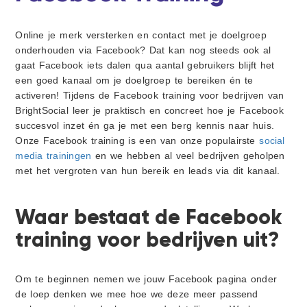
i
d
d
t
g
e
a
b
Online je merk versterken en contact met je doelgroep
t
a
onderhouden via Facebook? Dat kan nog steeds ook al
i
r
gaat Facebook iets dalen qua aantal gebruikers blijft het
e
een goed kanaal om je doelgroep te bereiken én te
activeren! Tijdens de Facebook training voor bedrijven van
BrightSocial leer je praktisch en concreet hoe je Facebook
succesvol inzet én ga je met een berg kennis naar huis.
Onze Facebook training is een van onze populairste
social
media trainingen
en we hebben al veel bedrijven geholpen
met het vergroten van hun bereik en leads via dit kanaal.
Waar bestaat de Facebook
training voor bedrijven uit?
Om te beginnen nemen we jouw Facebook pagina onder
de loep denken we mee hoe we deze meer passend