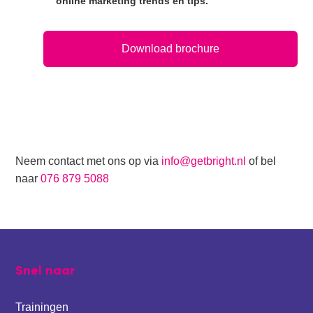
online marketing trends en tips.
Neem contact met ons op via
info@getbright.nl
of bel
naar
076 879 5088
Footer
Snel naar
Trainingen