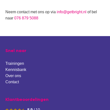
Neem contact met ons op via
info@getbright.nl
of bel
naar
076 879 5088
Footer
Snel naar
Trainingen
Kennisbank
Over ons
Contact
Klantbeoordelingen
8.9
/
10