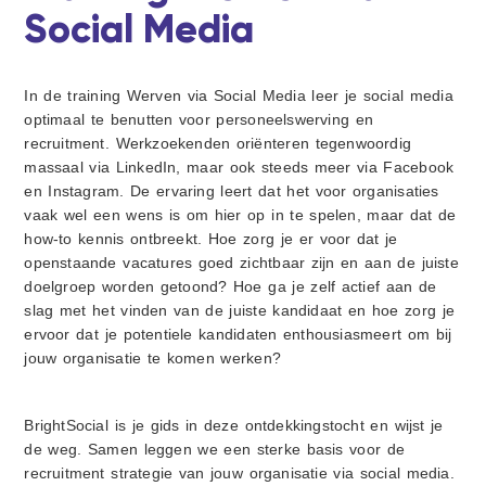
i
d
d
t
Social Media
g
e
a
b
t
a
In de training Werven via Social Media leer je social media
i
r
optimaal te benutten voor personeelswerving en
e
recruitment. Werkzoekenden oriënteren tegenwoordig
massaal via LinkedIn, maar ook steeds meer via Facebook
en Instagram. De ervaring leert dat het voor organisaties
vaak wel een wens is om hier op in te spelen, maar dat de
how-to kennis ontbreekt. Hoe zorg je er voor dat je
openstaande vacatures goed zichtbaar zijn en aan de juiste
doelgroep worden getoond? Hoe ga je zelf actief aan de
slag met het vinden van de juiste kandidaat en hoe zorg je
ervoor dat je potentiele kandidaten enthousiasmeert om bij
jouw organisatie te komen werken?
BrightSocial is je gids in deze ontdekkingstocht en wijst je
de weg. Samen leggen we een sterke basis voor de
recruitment strategie van jouw organisatie via social media.