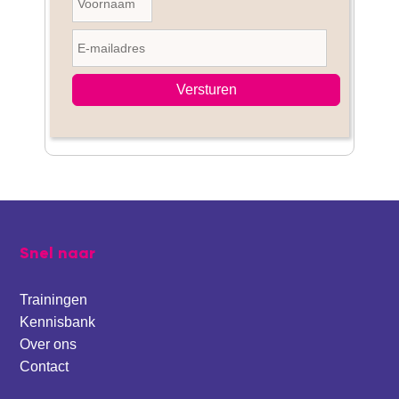
Footer
Snel naar
Trainingen
Kennisbank
Over ons
Contact