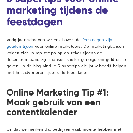
i
d
d
t
marketing tijdens de
g
e
a
b
feestdagen
t
a
i
r
e
Vorig jaar schreven we er al over: de
feestdagen zijn
gouden tijden
voor online marketeers. De marketingkansen
volgen zich in rap tempo op en zeker tijdens de
decembermaand zijn mensen sneller geneigd om geld uit te
geven. In dit blog vind je 5 supertips die jouw bedrijf helpen
met het adverteren tijdens de feestdagen.
Online Marketing Tip #1:
Maak gebruik van een
contentkalender
Omdat we merken dat bedrijven vaak moeite hebben met