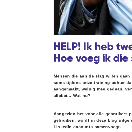
i
d
d
t
g
e
a
b
t
a
i
r
e
HELP! Ik heb tw
Hoe voeg ik di
Mensen die aan de slag willen gaan 
soms tijdens onze training achter d
aangemaakt, weinig mee gedaan, ver
allebei… Wat nu?
Aangezien het voor alle gebruikers p
gebruiken, wordt in deze blog uitgel
LinkedIn accounts samenvoegt.