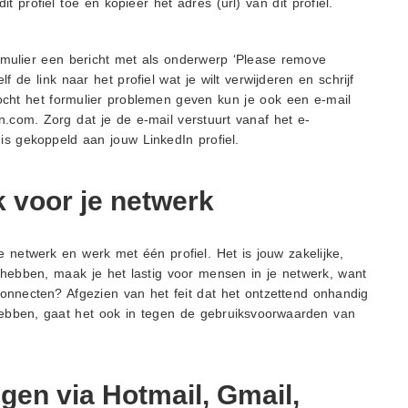
t profiel toe en kopieer het adres (url) van dit profiel.
ormulier een bericht met als onderwerp ‘Please remove
lf de link naar het profiel wat je wilt verwijderen en schrijf
Mocht het formulier problemen geven kun je ook een e-mail
n.com. Zorg dat je de e-mail verstuurt vanaf het e-
 is gekoppeld aan jouw LinkedIn profiel.
 voor je netwerk
 netwerk en werk met één profiel. Het is jouw zakelijke,
e hebben, maak je het lastig voor mensen in je netwerk, want
nnecten? Afgezien van het feit dat het ontzettend onhandig
ebben, gaat het ook in tegen de gebruiksvoorwaarden van
gen via Hotmail, Gmail,