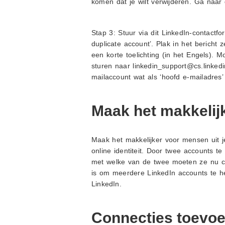
komen dat je wilt verwijderen. Ga naar di
Stap 3: Stuur via dit LinkedIn-contactf
duplicate account’. Plak in het bericht ze
een korte toelichting (in het Engels). 
sturen naar linkedin_support@cs.linkedi
mailaccount wat als ‘hoofd e-mailadres’
Maak het makkelijk
Maak het makkelijker voor mensen uit je
online identiteit. Door twee accounts t
met welke van de twee moeten ze nu co
is om meerdere LinkedIn accounts te h
LinkedIn.
Connecties toevoe