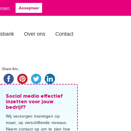
Zoek
a
076 879 5088
lingen
Accepteer
op
deze
website...
isbank
Over ons
Contact
imaire
Share this...
debar
Social media effectief
inzetten voor jouw
bedrijf?
Wij verzorgen trainingen op
maat, op verschillende niveaus.
Neem contact op om te zien hoe