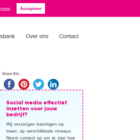
Zoek
a
076 879 5088
lingen
Accepteer
op
deze
website...
isbank
Over ons
Contact
imaire
Share this...
debar
Social media effectief
inzetten voor jouw
bedrijf?
Wij verzorgen trainingen op
maat, op verschillende niveaus.
Neem contact op om te zien hoe