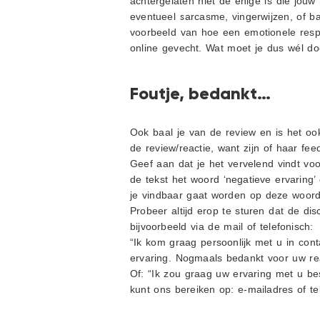
achtergelaten niet de enige is die jou
eventueel sarcasme, vingerwijzen, of ba
voorbeeld van hoe een emotionele res
online gevecht. Wat moet je dus wél d
Foutje, bedankt…
Ook baal je van de review en is het oo
de review/reactie, want zijn of haar fee
Geef aan dat je het vervelend vindt voo
de tekst het woord ‘negatieve ervaring’ 
je vindbaar gaat worden op deze woorde
Probeer altijd erop te sturen dat de di
bijvoorbeeld via de mail of telefonisch:
“Ik kom graag persoonlijk met u in cont
ervaring. Nogmaals bedankt voor uw rea
Of: “Ik zou graag uw ervaring met u be
kunt ons bereiken op: e-mailadres of te