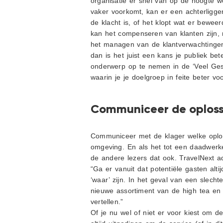
organisatie er snel van op de hoogte w
vaker voorkomt, kan er een achterligge
de klacht is, of het klopt wat er bewee
kan het compenseren van klanten zijn, 
het managen van de klantverwachtingen
dan is het juist een kans je publiek be
onderwerp op te nemen in de ‘Veel Gest
waarin je je doelgroep in feite beter voor
Communiceer de oploss
Communiceer met de klager welke oplossi
omgeving. En als het tot een daadwerkel
de andere lezers dat ook. TravelNext ad
“Ga er vanuit dat potentiële gasten alti
‘waar’ zijn. In het geval van een slech
nieuwe assortiment van de high tea en l
vertellen.”
Of je nu wel of niet er voor kiest om d