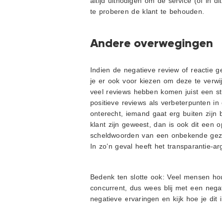
altijd uitnodigen om de service (of in 
te proberen de klant te behouden.
Andere overwegingen
Indien de negatieve review of reactie g
je er ook voor kiezen om deze te verwijd
veel reviews hebben komen juist een st
positieve reviews als verbeterpunten in 
onterecht, iemand gaat erg buiten zijn 
klant zijn geweest, dan is ook dit een 
scheldwoorden van een onbekende gezie
In zo’n geval heeft het transparantie-
Bedenk ten slotte ook: Veel mensen ho
concurrent, dus wees blij met een nega
negatieve ervaringen en kijk hoe je di