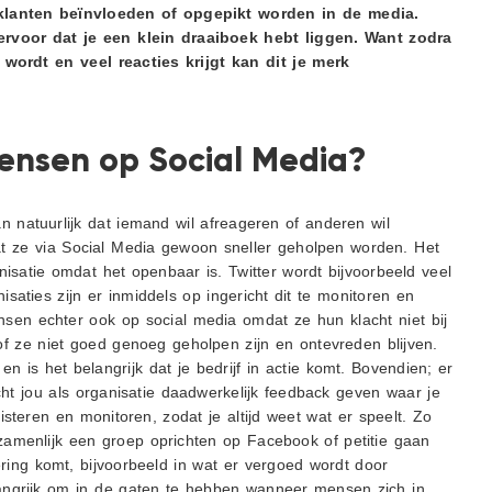
 klanten beïnvloeden of opgepikt worden in de media.
voor dat je een klein draaiboek hebt liggen. Want zodra
wordt en veel reacties krijgt kan dit je merk
nsen op Social Media?
n natuurlijk dat iemand wil afreageren of anderen wil
 ze via Social Media gewoon sneller geholpen worden. Het
isatie omdat het openbaar is. Twitter wordt bijvoorbeeld veel
isaties zijn er inmiddels op ingericht dit te monitoren en
sen echter ook op social media omdat ze hun klacht niet bij
f ze niet goed genoeg geholpen zijn en ontevreden blijven.
 is het belangrijk dat je bedrijf in actie komt. Bovendien; er
cht jou als organisatie daadwerkelijk feedback geven waar je
isteren en monitoren, zodat je altijd weet wat er speelt. Zo
amenlijk een groep oprichten op Facebook of petitie gaan
ing komt, bijvoorbeeld in wat er vergoed wordt door
langrijk om in de gaten te hebben wanneer mensen zich in