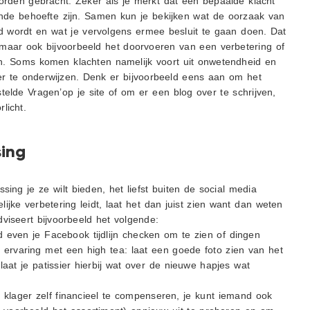
orden gebracht. Zeker als je merkt dat een bepaalde klacht
nde behoefte zijn. Samen kun je bekijken wat de oorzaak van
rd wordt en wat je vervolgens ermee besluit te gaan doen. Dat
maar ook bijvoorbeeld het doorvoeren van een verbetering of
. Soms komen klachten namelijk voort uit onwetendheid en
ter te onderwijzen. Denk er bijvoorbeeld eens aan om het
elde Vragen’op je site of om er een blog over te schrijven,
licht.
ing
ng je ze wilt bieden, het liefst buiten de social media
ijke verbetering leidt, laat het dan juist zien want dan weten
viseert bijvoorbeeld het volgende:
jd even je Facebook tijdlijn checken om te zien of dingen
te ervaring met een high tea: laat een goede foto zien van het
aat je patissier hierbij wat over de nieuwe hapjes wat
e klager zelf financieel te compenseren, je kunt iemand ook