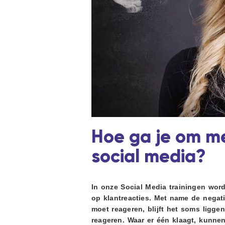
i
d
d
t
g
e
a
b
t
a
i
r
e
Hoe ga je om me
social media?
In onze Social Media trainingen wor
op klantreacties. Met name de negati
moet reageren, blijft het soms liggen
reageren. Waar er één klaagt, kunnen