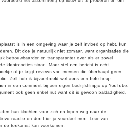
dit voorbeeld het assortiment) opnieuw uit te proberen en om
eplaatst is in een omgeving waar je zelf invloed op hebt, kun
eren. Dit doe je natuurlijk niet zomaar, want organisaties die
uk betrouwbaarder en transparanter over als er zowel
de klantreacties staan. Maar stel een bericht is echt
boekje of je krijgt reviews van mensen die überhaupt geen
optie. Zelf heb ik bijvoorbeeld wel eens een hele hoop
n in een comment bij een eigen bedrijfsfilmpje op YouTube.
argument ook geen enkel nut want dit is gewoon baldadigheid.
uden hun klachten voor zich en lopen weg naar de
tieve reactie en doe hier je voordeel mee. Leer van
t in de toekomst kan voorkomen.