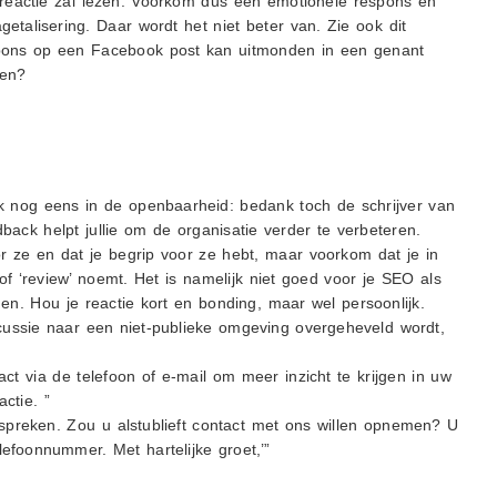
w reactie zal lezen. Voorkom dus een emotionele respons en
getalisering. Daar wordt het niet beter van. Zie ook dit
pons op een Facebook post kan uitmonden in een genant
oen?
k nog eens in de openbaarheid: bedank toch de schrijver van
dback helpt jullie om de organisatie verder te verbeteren.
r ze en dat je begrip voor ze hebt, maar voorkom dat je in
of ‘review’ noemt. Het is namelijk niet goed voor je SEO als
n. Hou je reactie kort en bonding, maar wel persoonlijk.
scussie naar een niet-publieke omgeving overgeheveld wordt,
act via de telefoon of e-mail om meer inzicht te krijgen in uw
ctie. ”
spreken. Zou u alstublieft contact met ons willen opnemen? U
lefoonnummer. Met hartelijke groet,’”