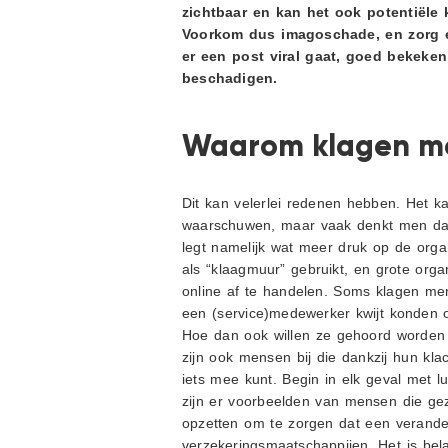
zichtbaar en kan het ook potentiële
Voorkom dus imagoschade, en zorg er
er een post viral gaat, goed bekeken 
beschadigen.
Waarom klagen me
Dit kan velerlei redenen hebben. Het ka
waarschuwen, maar vaak denkt men dat
legt namelijk wat meer druk op de organ
als “klaagmuur” gebruikt, en grote organ
online af te handelen. Soms klagen men
een (service)medewerker kwijt konden o
Hoe dan ook willen ze gehoord worden en
zijn ook mensen bij die dankzij hun kla
iets mee kunt. Begin in elk geval met lu
zijn er voorbeelden van mensen die gez
opzetten om te zorgen dat een verander
verzekeringsmaatschappijen. Het is be