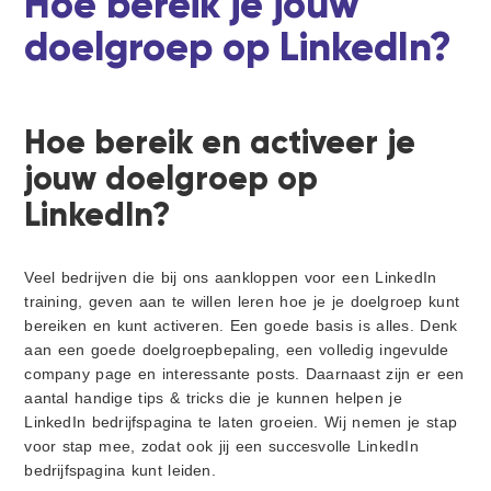
Hoe bereik je jouw
i
d
d
t
g
e
doelgroep op LinkedIn?
a
b
t
a
i
r
e
Hoe bereik en activeer je
jouw doelgroep op
LinkedIn?
Veel bedrijven die bij ons aankloppen voor een LinkedIn
training, geven aan te willen leren hoe je je doelgroep kunt
bereiken en kunt activeren. Een goede basis is alles. Denk
aan een goede doelgroepbepaling, een volledig ingevulde
company page en interessante posts. Daarnaast zijn er een
aantal handige tips & tricks die je kunnen helpen je
LinkedIn bedrijfspagina te laten groeien. Wij nemen je stap
voor stap mee, zodat ook jij een succesvolle LinkedIn
bedrijfspagina kunt leiden.