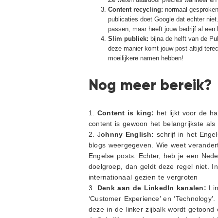
Content recycling:
normaal gesproken s
publicaties doet Google dat echter niet
passen, maar heeft jouw bedrijf al een 
Slim publiek:
bijna de helft van de Pu
deze manier komt jouw post altijd terec
moeilijkere namen hebben!
Nog meer bereik?
1.
Content is king:
het lijkt voor de h
content is gewoon het belangrijkste als
2. J
ohnny English:
schrijf in het Enge
blogs weergegeven. Wie weet verandert
Engelse posts. Echter, heb je een Nede
doelgroep, dan geldt deze regel niet. I
internationaal gezien te vergroten
3.
Denk aan de LinkedIn kanalen:
Lin
‘Customer Experience’ en ‘Technology’. 
deze in de linker zijbalk wordt getoond