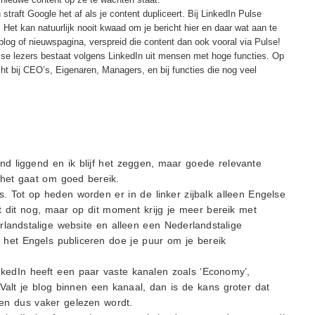
traft Google het af als je content dupliceert. Bij LinkedIn Pulse
. Het kan natuurlijk nooit kwaad om je bericht hier en daar wat aan te
blog of nieuwspagina, verspreid die content dan ook vooral via Pulse!
lse lezers bestaat volgens LinkedIn uit mensen met hoge functies. Op
ht bij CEO’s, Eigenaren, Managers, en bij functies die nog veel
and liggend en ik blijf het zeggen, maar goede relevante
 het gaat om goed bereik.
ls. Tot op heden worden er in de linker zijbalk alleen Engelse
 dit nog, maar op dit moment krijg je meer bereik met
rlandstalige website en alleen een Nederlandstalige
n het Engels publiceren doe je puur om je bereik
kedIn heeft een paar vaste kanalen zoals ‘Economy’,
Valt je blog binnen een kanaal, dan is de kans groter dat
 en dus vaker gelezen wordt.