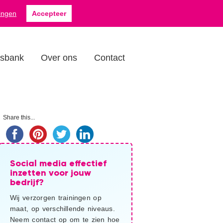
Zoek
a
076 879 5088
lingen
Accepteer
op
deze
website...
isbank
Over ons
Contact
imaire
Share this...
debar
Social media effectief
inzetten voor jouw
bedrijf?
Wij verzorgen trainingen op
maat, op verschillende niveaus.
Neem contact op om te zien hoe