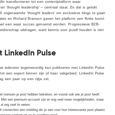
edIn transformeren tot een contentplatform waar
an ‘thought leadership’ – centraal staat. En dat is gelukt.
150 zogenaamde ‘thought leaders’ om exclusieve blogs te gaan
Gates en Richard Branson gaven het platform een flinke boost
 wel een waar succes genoemd worden. Progressieve B2B-
leiderschap uitdragen, want kennis voor jezelf houden is niet
t LinkedIn Pulse
at iedereen tegenwoordig kan publiceren met LinkedIn Pulse.
tot een expert binnen zijn of haar vakgebied. LinkedIn Pulse
ag een paar op een rijtje zet.
el mensen je post hebben bekeken, en vooral ook wie je post heeft
. Met een premium-account zijn er nog veel meer mogelijkheden, maar
al erg veel te weten.
 of connecties een melding als je een voor hun interessante post plaatst.
nieuwe content op ze te wachten staat.