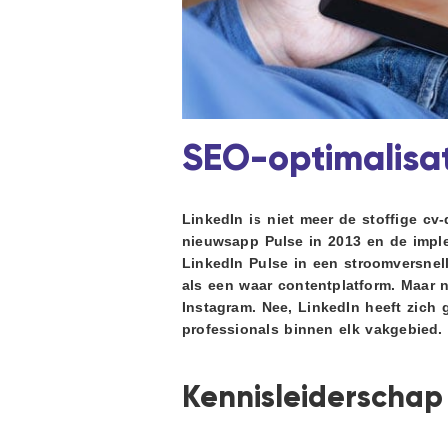
i
d
d
t
g
e
a
b
t
a
i
r
e
SEO-optimalisat
LinkedIn is niet meer de stoffige c
nieuwsapp Pulse in 2013 en de imple
LinkedIn Pulse in een stroomversnel
als een waar contentplatform. Maar n
Instagram. Nee, LinkedIn heeft zich 
professionals binnen elk vakgebied.
Kennisleiderschap 