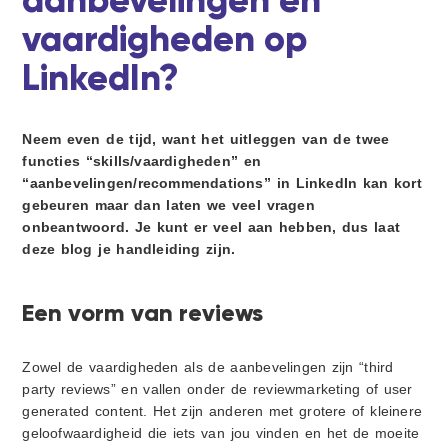
aanbevelingen en
i
d
d
t
g
e
vaardigheden op
a
b
LinkedIn?
t
a
i
r
e
Neem even de tijd, want het uitleggen van de twee
functies “skills/vaardigheden” en
“aanbevelingen/recommendations” in LinkedIn kan kort
gebeuren maar dan laten we veel vragen
onbeantwoord. Je kunt er veel aan hebben, dus laat
deze blog je handleiding zijn.
Een vorm van reviews
Zowel de vaardigheden als de aanbevelingen zijn “third
party reviews” en vallen onder de reviewmarketing of user
generated content. Het zijn anderen met grotere of kleinere
geloofwaardigheid die iets van jou vinden en het de moeite