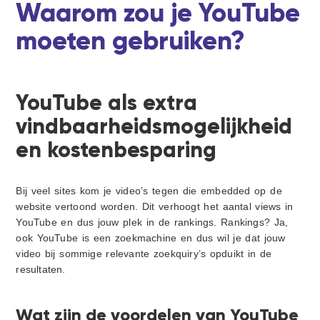
i
d
d
t
Waarom zou je YouTube
g
e
moeten gebruiken?
a
b
t
a
i
r
e
YouTube als extra
vindbaarheidsmogelijkheid
en kostenbesparing
Bij veel sites kom je video’s tegen die embedded op de
website vertoond worden. Dit verhoogt het aantal views in
YouTube en dus jouw plek in de rankings. Rankings? Ja,
ook YouTube is een zoekmachine en dus wil je dat jouw
video bij sommige relevante zoekquiry’s opduikt in de
resultaten.
Wat zijn de voordelen van YouTube